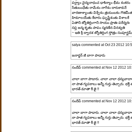
పర్ల్యాం వైద్యనాధంచ ఢాకిన్యాం భీమ శంకరం
సేతుబంధేతు రామేశం నాగేశం దారుకావనే
వారణాశ్యాంతు విశ్వేశం త్రయంబకం గౌతమీత
హిమాలయేతు కేదారం ఘృష్ణేశంతు విశాలకే
ఏతాని జ్యోతిర్లింగాని సాయం ప్రాతః పఠేన్నరః
సప్త జన్మ కృతం పాపం స్మరణేన వినశ్యతి
~ ఇతి శ్రీ ద్వాదశ జ్యోతిర్లింగ స్తోత్రం సంపూర్ణమ
satya
commented at
Oct 23 2012 10:
జనార్ధన్ జీ బాగా పాడారు
సందీప్
commented at
Nov 12 2012 10
చాలా బాగా పాడారు. చాలా చాలా ధన్యవాదాల
నా పాత గ్యపకాలు అన్నీ గుర్తు తెచ్చారు. భక్తీ
భారత్ మాతా కీ జై !!
సందీప్
commented at
Nov 12 2012 10
చాలా బాగా పాడారు. చాలా చాలా ధన్యవాదాల
నా పాత గ్యపకాలు అన్నీ గుర్తు తెచ్చారు. భక్తీ
భారత్ మాతా కీ జై !!