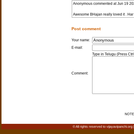
Anonymous
commented at
Jun 19 20
Awesome BHajan really loved it . Ha
Post comment
Your name:
E-mail:
Type in Telugu (Press Ctr
Comment:
NOTE: 
© All rights reserved to vijayavipanchi.org 