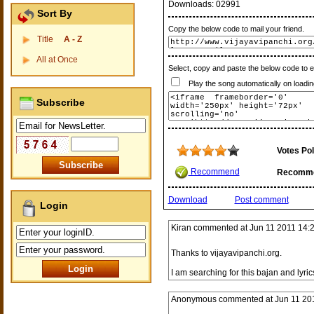
Downloads:
02991
Sort By
Copy the below code to mail your friend.
Title
A - Z
All at Once
Select, copy and paste the below code to 
Play the song automatically on loadin
Subscribe
Votes Pol
Recommend
Recomm
Download
Post comment
Login
Kiran
commented at
Jun 11 2011 14:
Thanks to vijayavipanchi.org.
I am searching for this bajan and lyric
Anonymous
commented at
Jun 11 20