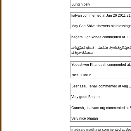
Sung nicely
kalyan
commented at
Jun 26 2011 21
May God Shiva showers his blessings
nagaraju golkonda
commented at
Jul
నాకిష్టమైన భజన ... మనసు పులకిమ్పజేస్తుంద
దన్యవాదములు .
Yogeshwer Khandesh
commented at
Nice I Like it
Seshasai, Tenali
commented at
Aug 1
Very good Bhajan.
Ganesh, shaivam.org
commented at
Very nice bhajan
madiraju.madhava
commented at
Sep