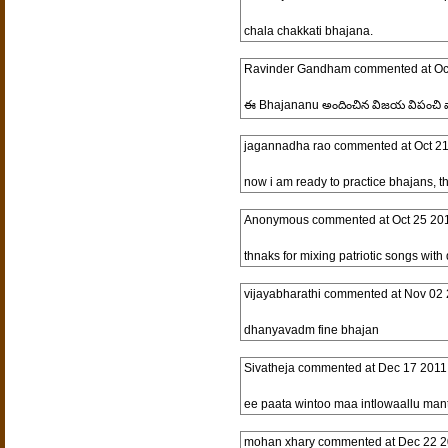
chala chakkati bhajana.
Ravinder Gandham
commented at
Oc
ఈ Bhajananu అందించిన విజయ విపంచి వా
jagannadha rao
commented at
Oct 2
now i am ready to practice bhajans, t
Anonymous
commented at
Oct 25 20
thnaks for mixing patriotic songs with
vijayabharathi
commented at
Nov 02 
dhanyavadm fine bhajan
Sivatheja
commented at
Dec 17 2011
ee paata wintoo maa intlowaallu ma
mohan xhary
commented at
Dec 22 2