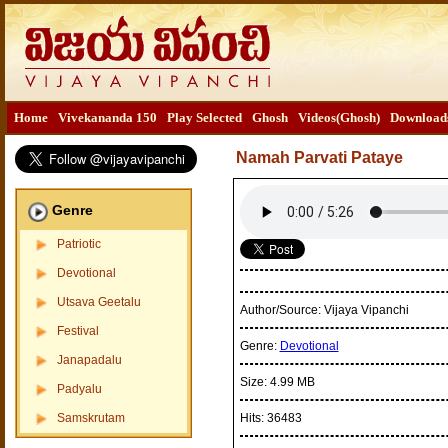
Home
Vivekananda 150
Play Selected
Ghosh
Videos(Ghosh)
Download
Namah Parvati Pataye
Genre
Patriotic
Devotional
Utsava Geetalu
Author/Source:
Vijaya Vipanchi
Festival
Genre:
Devotional
Janapadalu
Size:
4.99 MB
Padyalu
Samskrutam
Hits:
36483