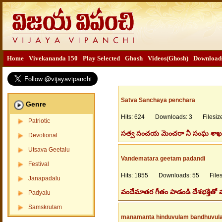
Home
Vivekananda 150
Play Selected
Ghosh
Videos(Ghosh)
Download
Satva Sanchaya penchara
Genre
Hits: 624 Downloads: 3 Filesize
Patriotic
సత్వ సంచయ మెంచరా నీ సంఘ శాఖలు
Devotional
Utsava Geetalu
Vandematara geetam padandi
Festival
Hits: 1855 Downloads: 55 Filesi
Janapadalu
వందేమాతర గీతం పాడండి దేశభక్తి
Padyalu
Samskrutam
manamanta hinduvulam bandhuvul