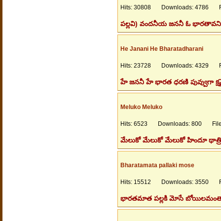
Hits: 30808 Downloads: 4786 Fil
పల్లవి) వందనీయ జననీ ఓ భారతావని 
He Janani He Bharatadharani
Hits: 23728 Downloads: 4329 Fil
హే జననీ హే భారత ధరణి పువ్వుగా క
Meluko Meluko
Hits: 6523 Downloads: 800 Files
మేలుకో మేలుకో మేలుకో హిందూ థాత్
Bharatamata pallaki mose
Hits: 15512 Downloads: 3550 Fil
భారతమాత పల్లకి మోసే బోయిలమంతా మ