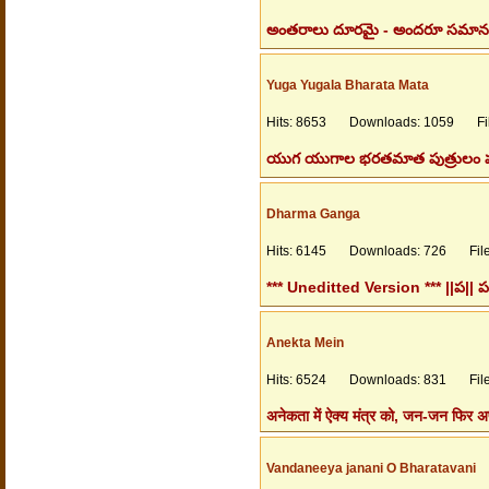
అంతరాలు దూరమై - అందరూ సమానమై హ
Yuga Yugala Bharata Mata
Hits: 8653 Downloads: 1059 File
యుగ యుగాల భరతమాత పుత్రులం పవిత్ర
Dharma Ganga
Hits: 6145 Downloads: 726 Files
*** Uneditted Version *** ||ప|| 
Anekta Mein
Hits: 6524 Downloads: 831 Files
अनेकता में ऐक्य मंत्र को, जन-जन फिर अपन
Vandaneeya janani O Bharatavani