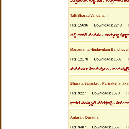
విశ్వహిందు ధర్మమిది - సంప్రదాయ జ
Talli Bharati Vandanam
Hits: 15636 Downloads: 2243 Fil
తల్లి భారతి వందనం - వాత్సల్య పూర్ణా
Manamanta Hinduvulam Bandhuvul
Hits: 12178 Downloads: 1687 Fil
మనమంతా హిందువులం - బంధువులై మె
Bharata Samskruti Parirakshanaka
Hits: 9227 Downloads: 1670 File
భారత సంస్కృతి పరిరక్షణకై - సాగి
Antaralu Duramai
Hits: 9487 Downloads: 1567 File