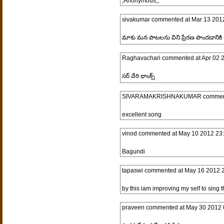
,Anonymous,,
sivakumar
commented at
Mar 13 201
మాకు మన పాటలను విని ప్రేరణ పొందడానిక
Raghavachari
commented at
Apr 02 
సర్ వేరి థాంక్స్
SIVARAMAKRISHNAKUMAR
commen
excellent song
vinod
commented at
May 10 2012 23:
Bagundi
tapaswi
commented at
May 16 2012 2
by this iam improving my self to sing th
praveen
commented at
May 30 2012 