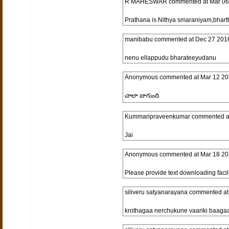
R MAHESWAR
commented at
Mar 06
Prathana is Nithya smaraniyam,bharth
manibabu
commented at
Dec 27 201
nenu ellappudu bharateeyudanu
Anonymous
commented at
Mar 12 20
చాలా బాగుంది
Kummaripraveenkumar
commented a
Jai
Anonymous
commented at
Mar 18 20
Please provide text downloading facili
siliveru satyanarayana
commented a
krothagaa nerchukune vaariki baaga