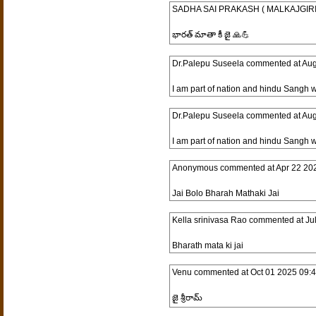
SADHA SAI PRAKASH ( MALKAJGIRI
భారత్ మాతా కీ జై 🙏💪
Dr.Palepu Suseela
commented at
Aug
I am part of nation and hindu Sangh 
Dr.Palepu Suseela
commented at
Aug
I am part of nation and hindu Sangh 
Anonymous
commented at
Apr 22 20
Jai Bolo Bharah Mathaki Jai
Kella srinivasa Rao
commented at
Ju
Bharath mata ki jai
Venu
commented at
Oct 01 2025 09:
జై శ్రీరామ్