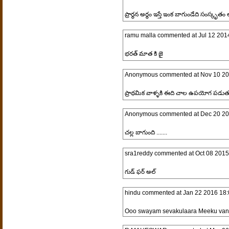
ప్రార్థన అర్థం ఇస్తే ఇంక బాగుండేది సంస్కృతం 
ramu malla
commented at
Jul 12 201
భరత్ మాత కి జై
Anonymous
commented at
Nov 10 20
ప్రాథమిక వాళ్ళకి ఈది చాల ఉపయోగ పడుతుంది
Anonymous
commented at
Dec 20 20
చల్ల బాగుంది .......
sra1reddy
commented at
Oct 08 2015
గుడ్ ఫర్ అల్
hindu
commented at
Jan 22 2016 18:
Ooo swayam sevakulaara Meeku vanda