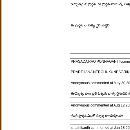
ఆద్భుతమైన ప్రార్థన..ఈ ప్రార్థన నాయొక్క నిత్య 
ఈ ప్రార్థన నా నిత్య దైవ ప్రార్థన.
PRASADA RAO PONNAGANTI
comme
PRARTHANA NERCHUKUNE VARIKI
Anonymous
commented at
May 30 20
ఈయ్యెక్క పాట ప్రతి ఓక్కరు వాళ్ళ దైనందిన జ
Anonymous
commented at
Aug 12 20
సంఘప్రార్తన ఎంతో స్ఫూర్తి దాయకమైనది
shashikanth
commented at
Jan 18 20