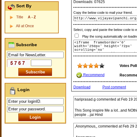
Downloads:
07625
Sort By
Copy the below code to mail your friend.
Title
A - Z
All at Once
Select, copy and paste the below code to 
Play the song automatically on loadin
Subscribe
Votes Pol
Recommend
Recomme
Download
Post comment
Login
hariprasad.g
commented at
Feb 19 2
This Song inspire Me a lot...and NOthin
people ...jai Hind
,Anonymous,,
commented at
Feb 29 