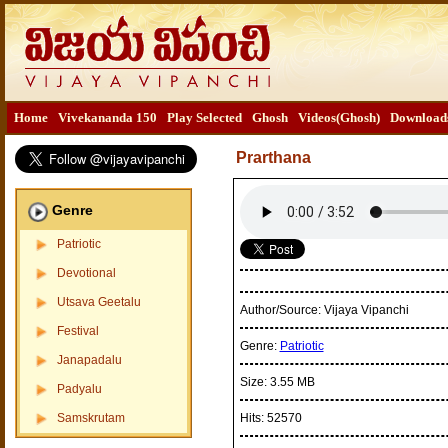
Home
Vivekananda 150
Play Selected
Ghosh
Videos(Ghosh)
Download
Prarthana
Genre
Patriotic
Devotional
Utsava Geetalu
Author/Source:
Vijaya Vipanchi
Festival
Genre:
Patriotic
Janapadalu
Size:
3.55 MB
Padyalu
Samskrutam
Hits:
52570