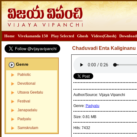
Home
Vivekananda 150
Play Selected
Ghosh
Videos(Ghosh)
Download
Chaduvadi Enta Kaliginanu
Genre
Patriotic
Devotional
Utsava Geetalu
Author/Source:
Vijaya Vipanchi
Festival
Genre:
Padyalu
Janapadalu
Size:
0.81 MB
Padyalu
Samskrutam
Hits:
7432