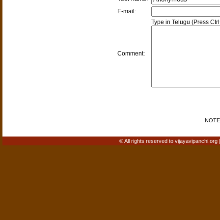
E-mail:
Type in Telugu (Press Ctr
Comment:
NOTE: 
© All rights reserved to vijayavipanchi.org 