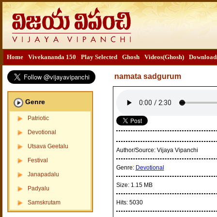
Home
Vivekananda 150
Play Selected
Ghosh
Videos(Ghosh)
Download
namata sadgurum
Genre
Patriotic
Devotional
Utsava Geetalu
Author/Source:
Vijaya Vipanchi
Festival
Genre:
Devotional
Janapadalu
Size:
1.15 MB
Padyalu
Samskrutam
Hits:
5030