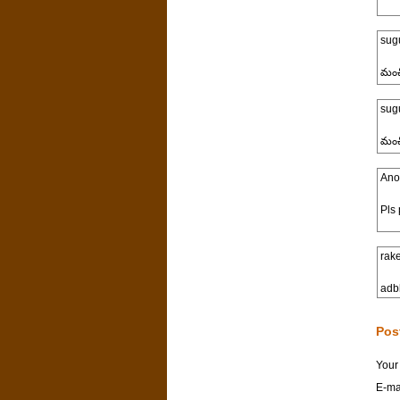
sug
మంచి
sug
మంచి
Ano
Pls 
rak
adb
Pos
Your
E-ma