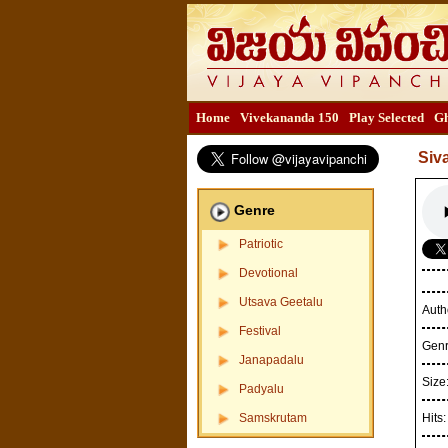
Home
Vivekananda 150
Play Selected
Gh
Siv
Genre
Patriotic
Devotional
Utsava Geetalu
Auth
Festival
Gen
Janapadalu
Size
Padyalu
Samskrutam
Hits