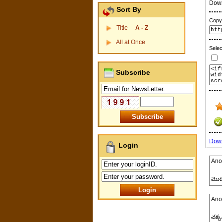
Dow
Sort By
Copy 
Title
A - Z
All at Once
Selec
P
Subscribe
Dow
Login
Ano
మొదట
Ano
చక్క