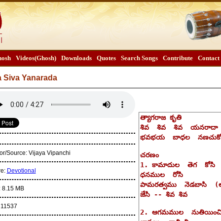
osh
Videos(Ghosh)
Downloads
Quotes
Search Songs
Contribute
Contact
a Siva Yanarada
or/Source:
Vijaya Vipanchi
re:
Devotional
:
8.15 MB
:
11537