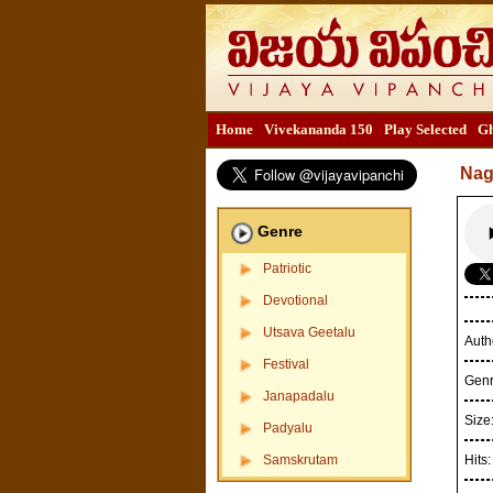
Home
Vivekananda 150
Play Selected
Gh
Nag
Genre
Patriotic
Devotional
Utsava Geetalu
Auth
Festival
Gen
Janapadalu
Size
Padyalu
Samskrutam
Hits