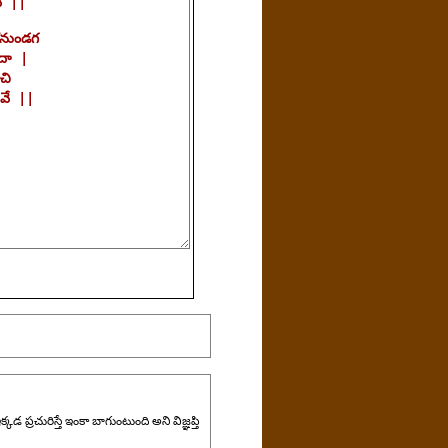
్రచురిస్తే ఇంకా బాగుంటుంది అని విజ్ఞప్తి