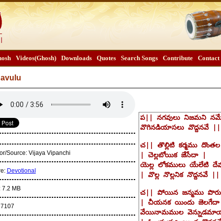
osh
Videos(Ghosh)
Downloads
Quotes
Search Songs
Contribute
Contact
avulu
or/Source:
Vijaya Vipanchi
re:
Devotional
:
7.2 MB
:
7107