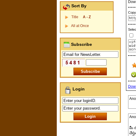
Dow
Sort By
Copy 
Title
A - Z
All at Once
Selec
P
Subscribe
Dow
Login
Ano
Ano
మీ య
చేస్త