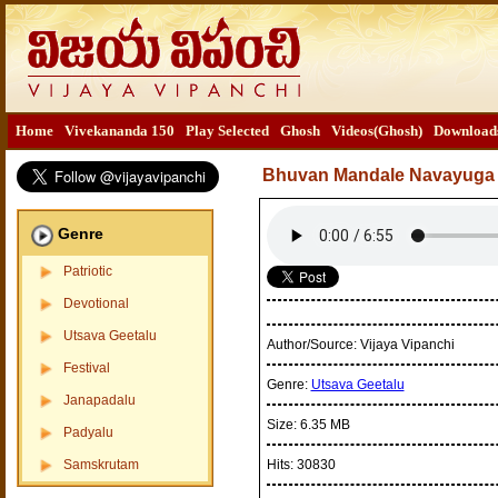
Home
Vivekananda 150
Play Selected
Ghosh
Videos(Ghosh)
Download
Bhuvan Mandale Navayuga
Genre
Patriotic
Devotional
Utsava Geetalu
Author/Source:
Vijaya Vipanchi
Festival
Genre:
Utsava Geetalu
Janapadalu
Size:
6.35 MB
Padyalu
Samskrutam
Hits:
30830