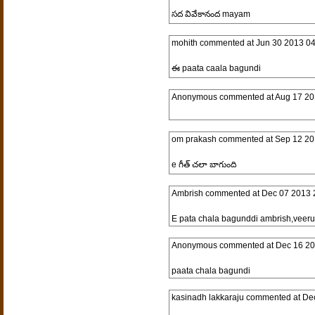
సద వివేకానంద mayam
mohith
commented at
Jun 30 2013 04
ఈ paata caala bagundi
Anonymous
commented at
Aug 17 20
om prakash
commented at
Sep 12 20
e గీత్ చలా బాగుంది
Ambrish
commented at
Dec 07 2013 
E pata chala bagunddi ambrish,veeru
Anonymous
commented at
Dec 16 20
paata chala bagundi
kasinadh lakkaraju
commented at
Dec