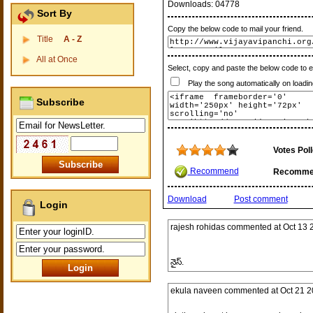
Downloads:
04778
Sort By
Copy the below code to mail your friend.
Title
A - Z
All at Once
Select, copy and paste the below code to 
Play the song automatically on loadin
Subscribe
Votes Pol
Recommend
Recomme
Download
Post comment
Login
rajesh rohidas
commented at
Oct 13 
నైస్.
ekula naveen
commented at
Oct 21 2