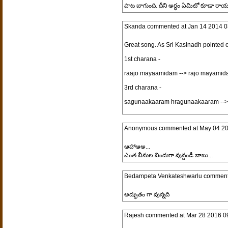
పాట బాగుంది. దీని అర్థం ఏమిటో కూడా రాయండ
Skanda
commented at
Jan 14 2014 0
Great song. As Sri Kasinadh pointed o
1st charana -
raajo mayaamidam --> rajo mayami
3rd charana -
sagunaakaaram hragunaakaaram --
Anonymous
commented at
May 04 20
ఆహాఆఅ...
ఎంత వీనుల విందుగా వున్దండీ బాబు...
Bedampeta Venkateshwarlu
comment
అద్భుతం గా వున్నది
Rajesh
commented at
Mar 28 2016 0