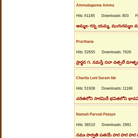
Ammalaganna Amma
Hits: 61185 Downloads: 803 File
అమ్మల గన్న యమ్మ, ముగురమ్మల మూల
Prarthana
Hits: 52655 Downloads: 7626 Fi
ప్రార్థన ౧. నమస్తే సదా వత్సలే మా
Charita Loni Saram Ide
Hits: 51938 Downloads: 11186 Fi
చరితలోని సారమిదే భవితలోని భావమి
Namah Parvati Pataye
Hits: 36510 Downloads: 2991 Fi
నమః పార్వతి పతయే హర హర హర 