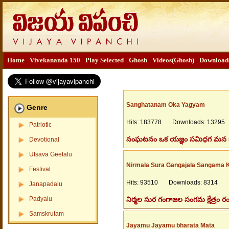
Home
Vivekananda 150
Play Selected
Ghosh
Videos(Ghosh)
Download
Sanghatanam Oka Yagyam
Genre
Hits: 183778 Downloads: 13295 
Patriotic
సంఘటనం ఒక యజ్ఞం సమిధగ మన జీ
Devotional
Utsava Geetalu
Nirmala Sura Gangajala Sangama 
Festival
Hits: 93510 Downloads: 8314 Fi
Janapadalu
Padyalu
నిర్మల సుర గంగాజల సంగమ క్షేత్రం ర
Samskrutam
Jayamu Jayamu bharata Mata