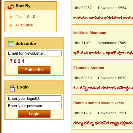
Sort By
Hits: 93267 Downloads: 9564 Fi
Title
A - Z
జయము జయము భరతమాత జయము నీకు
All at Once
Ide Mana Bharatam
Subscribe
Hits: 71109 Downloads: 7589 Fil
ఇదే మన భారతం – ఇలలో పూల రథం శక
Ekatmata Stotram
Hits: 63060 Downloads: 6679 Fi
Login
ఓం సచ్చిదానంద రూపాయ నమోస్తు పర
Rammu rammu bharata veera
Hits: 61202 Downloads: 1581 Fi
రమ్ము రమ్ము భరతవీర రాష్ట్ర రక్షణమ్